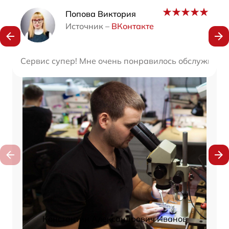
Наши мастера
Попова Виктория
Источник –
ВКонтакте
Сервис супер! Мне очень понравилось обслуживани
Константин Александрович Иванов