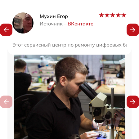
Наши мастера
Мухин Егор
Источник –
ВКонтакте
Этот сервисный центр по ремонту цифровых бинокле