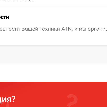
сти
овности Вашей техники ATN, и мы органи
ция?