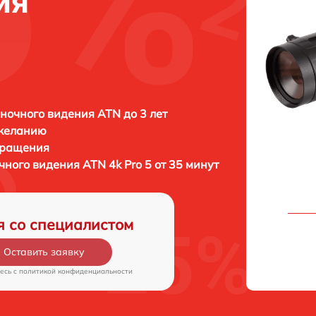
ия
ночного видения ATN до 3 лет
 желанию
бращения
очного видения
ATN 4k Pro 5 от 35 минут
я со специалистом
Оставить заявку
есь c
политикой конфиденциальности