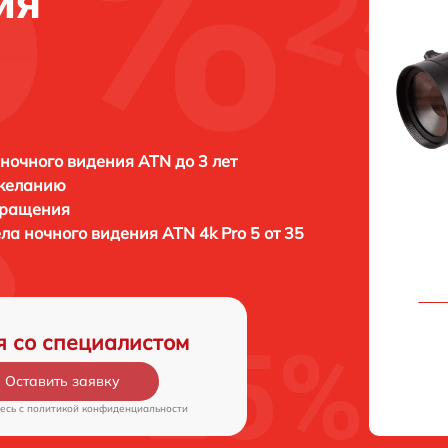
ия
ночного видения ATN до 3 лет
 желанию
бращения
ла ночного видения
ATN 4k Pro 5 от 35
я со специалистом
Оставить заявку
есь c
политикой конфиденциальности