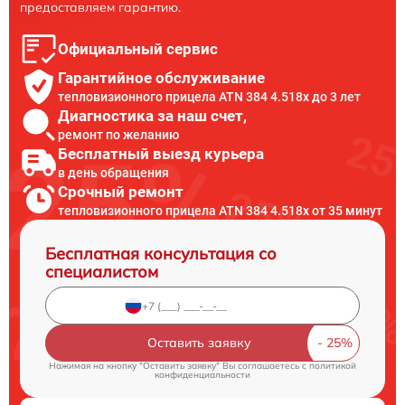
предоставляем гарантию.
Официальный сервис
Гарантийное обслуживание
тепловизионного прицела ATN 384 4.518x до 3 лет
Диагностика за наш счет,
ремонт по желанию
Бесплатный выезд курьера
в день обращения
Срочный ремонт
тепловизионного прицела ATN 384 4.518x от 35 минут
Бесплатная консультация со
специалистом
Оставить заявку
Нажимая на кнопку "Оставить заявку" Вы соглашаетесь c
политикой
конфиденциальности