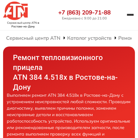
+7 (863) 209-71-88
Ежедневно с 9:00 до 21:00
Сервисный центр ATN
в
Ростове-на-Дону
Сервисный центр ATN
Каталог устройств
Ремонт
Ремонт тепловизионного
прицела
ATN 384 4.518x в Ростове-на-
Дону
Выполняем ремонт ATN 384 4.518x в Ростове-на-Дону с
устранением неисправностей любой сложности. Проводим
диагностику, выявляем причины поломки, заменяем
неисправные детали и восстанавливаем
работоспособность устройства. Используем оригинальные
или рекомендованные производителем запчасти, после
ремонта выполняем проверку всех функций и