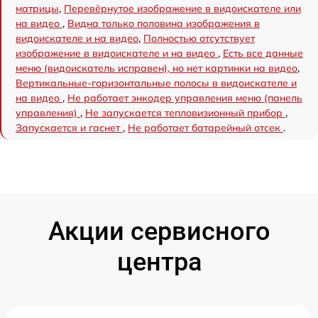
матрицы
,
Перевёрнутое изображение в видоискателе или
на видео
,
Видна только половина изображения в
видоискателе и на видео
,
Полностью отсутствует
изображение в видоискателе и на видео
,
Есть все данные
меню (видоискатель исправен), но нет картинки на видео
,
Вертикальные-горизонтальные полосы в видоискателе и
на видео
,
Не работает энкодер управления меню (панель
управления)
,
Не запускается тепловизионный прибор
,
Запускается и гаснет
,
Не работает батарейный отсек
.
Акции сервисного
центра